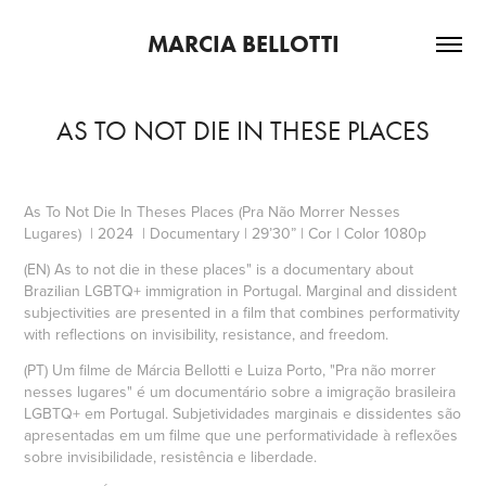
MARCIA BELLOTTI
AS TO NOT DIE IN THESE PLACES
As To Not Die In Theses Places (Pra Não Morrer Nesses
Lugares) | 2024 | Documentary | 29’30” | Cor | Color 1080p
(EN)
As to not die in these places" is a documentary about
Brazilian LGBTQ+ immigration in Portugal. Marginal and dissident
subjectivities are presented in a film that combines performativity
with reflections on invisibility, resistance, and freedom.
(PT) Um filme de Márcia Bellotti e Luiza Porto, "Pra não morrer
nesses lugares" é um documentário sobre a imigração brasileira
LGBTQ+ em Portugal. Subjetividades marginais e dissidentes são
apresentadas em um filme que une performatividade à reflexões
sobre invisibilidade, resistência e liberdade.