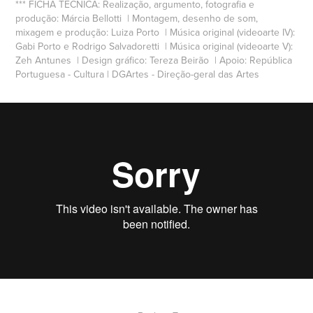
*** FICHA TÉCNICA: Realização, argumento, fotografia e
produção: Márcia Bellotti |
Montagem, desenho de som,
mixagem e produção: Luiza Porto
|
Música original (videoarte IV):
Gabi Porto e Rodrigo Salvadoretti
|
Música original (videoarte V):
Zeh Antunes
|
Design gráfico: Tereza Beirão
|
Apoio: República
Portuguesa - Cultura | DGArtes - Direção-geral das Artes